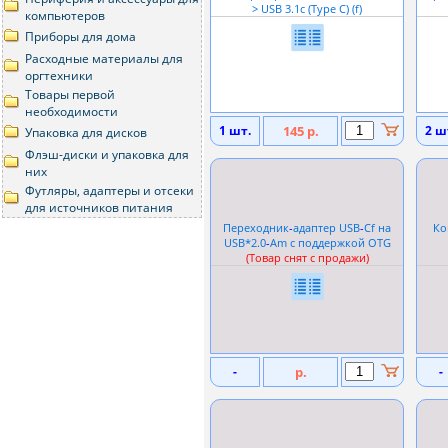
> USB 3.1c (Type C) (f)
компьютеров
Приборы для дома
Расходныe материалы для
оргтехники
Товары первой
необходимости
1 шт.
145 р.
2 ш
Упаковка для дисков
Флэш-диски и упаковка для
них
Футляры, адаптеры и отсеки
для источников питания
Переходник
-
адаптер USB
-
Cf на
Ко
USB*2.0
-
Am с поддержкой OTG
(Товар снят с продажи)
-
р.
-