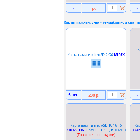
-
р.
-
Карты памяти, у-ва чтения/записи карт п
Ка
Карта памяти microSD 2 Gб
MIREX
5 шт.
230 р.
-
Карта памяти microSDHC 16 Гб
Ка
KINGSTON
Сlass 10 UHS 1, R100W10
Tra
(Товар снят с продажи)