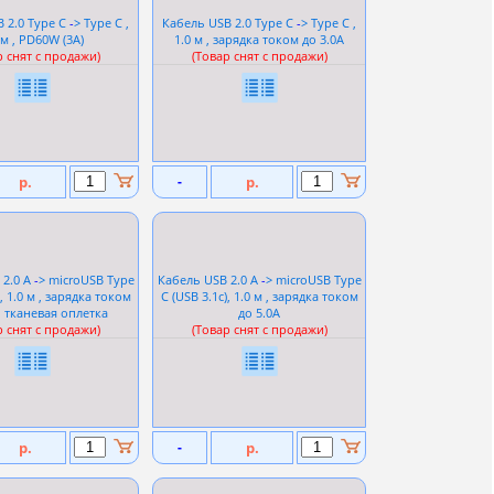
 2.0 Type C
-
> Type C ,
Кабель USB 2.0 Type C
-
> Type C ,
 м , PD60W (3A)
1.0 м , зарядка током до 3.0А
р снят с продажи)
(Товар снят с продажи)
р.
-
р.
 2.0 A
-
> microUSB Type
Кабель USB 2.0 A
-
> microUSB Type
), 1.0 м , зарядка током
C (USB 3.1c), 1.0 м , зарядка током
, тканевая оплетка
до 5.0А
р снят с продажи)
(Товар снят с продажи)
р.
-
р.