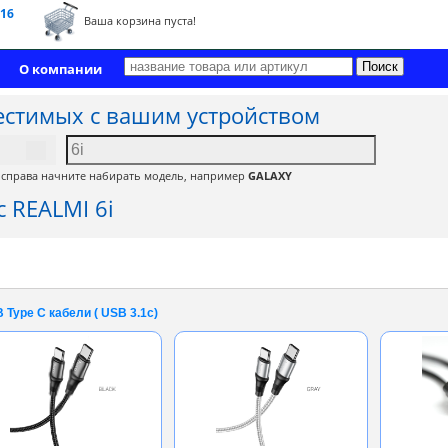
 16
Ваша корзина пуста!
О компании
естимых с вашим устройством
, справа начните набирать модель, например
GALAXY
 REALMI 6i
 Type C кабели ( USB 3.1c)