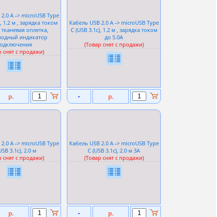
 2.0 A
-
> microUSB Type
), 1.2 м , зарядка током
Кабель USB 2.0 A
-
> microUSB Type
, тканевая оплетка,
C (USB 3.1c), 1.2 м , зарядка током
иодный индикатор
до 5.0А
одключения
(Товар снят с продажи)
р снят с продажи)
р.
-
р.
 2.0 A
-
> microUSB Type
Кабель USB 2.0 A
-
> microUSB Type
USB 3.1c), 2.0 м
C (USB 3.1c), 2.0 м 3А
р снят с продажи)
(Товар снят с продажи)
р.
-
р.