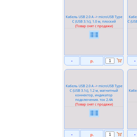
Кабель USB 2.0 A
-
> microUSB Type
Кабе
C (USB 3.1c), 1.0 м, плоский
C (US
(Товар снят с продажи)
-
р.
-
Кабель USB 2.0 A
-
> microUSB Type
C (USB 3.1c), 1.2 м, магнитный
Кабе
коннектор, индикатор
подключения. ток 2.4А
(Товар снят с продажи)
-
р.
-