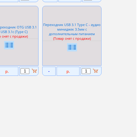
Переходник USB 3.1 Type C
-
аудио
реходник OTG USB 3.1
миниджек 3.5мм с
 USB 3.1c (Type C)
дополнительным питанием
р снят с продажи)
(Товар снят с продажи)
р.
-
р.