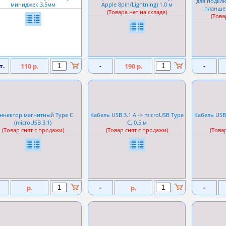
для подкл
миниджек 3.5мм
Apple 8pin/Lightning) 1.0 м
планшет
(Товара нет на складе)
(Това
т.
110 р.
-
190 р.
-
ннектор магнитный Type C
Кабель USB 3.1 A
-
> microUSB Type
Кабель USB
(microUSB 3.1)
C, 0.5 м
(Товар снят с продажи)
(Товар снят с продажи)
(Това
р.
-
р.
-