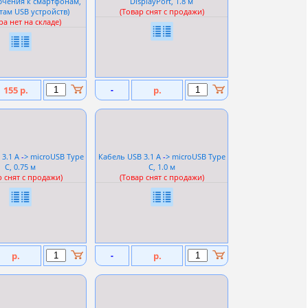
ючения к смартфонам,
DisplayPort, 1.8 м
ам USB устройств)
(Товар снят с продажи)
ра нет на складе)
155 р.
-
р.
 3.1 A
-
> microUSB Type
Кабель USB 3.1 A
-
> microUSB Type
C, 0.75 м
C, 1.0 м
р снят с продажи)
(Товар снят с продажи)
р.
-
р.