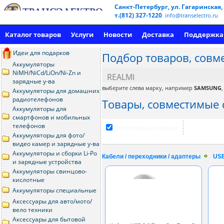
Санкт-Петербург, ул. Гагаринская,
т.(812) 327-1220
info@transelectro.ru
Каталог товаров
Услуги
Новости
Доставка
Поддержка
Идеи для подарков
Подбор товаров, совм
Аккумуляторы
NiMH/NiCd/LiOn/Ni-Zn и
REALMI
зарядные у-ва
выберите слева марку, например
SAMSUNG
Аккумуляторы для домашних
радиотелефонов
Товары, совместимые с
Аккумуляторы для
смартфонов и мобильных
телефонов
Отсутствующие товары
Аккумуляторы для фото/
видео камер и зарядные у-ва
Аккумуляторы и сборки Li-Po
Кабели / переходники / адаптеры
USB
и зарядные устройства
Аккумуляторы свинцово-
кислотные
Аккумуляторы специальные
Аксессуары для авто/мото/
вело техники
Аксессуары для бытовой