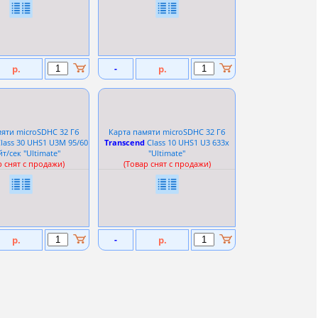
р.
-
р.
яти microSDHC 32 Гб
Карта памяти microSDHC 32 Гб
lass 30 UHS1 U3M 95/60
Transcend
Сlass 10 UHS1 U3 633x
/сек ''Ultimate''
''Ultimate''
р снят с продажи)
(Товар снят с продажи)
р.
-
р.