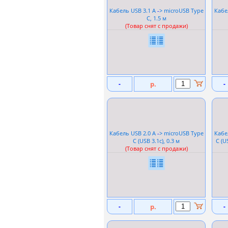
Кабель USB 3.1 A
-
> microUSB Type
Кабе
C, 1.5 м
(Товар снят с продажи)
-
р.
-
Кабель USB 2.0 A
-
> microUSB Type
Кабе
C (USB 3.1c), 0.3 м
C (U
(Товар снят с продажи)
-
р.
-