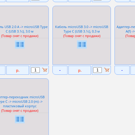
ль USB 2.0 A
-
> microUSB Type
Кабель microUSB 3.0
-
> microUSB
Адаптер
-
пе
C (USB 3.1c), 3.0 м
Type C (USB 3.1c), 0.3 м
A(f)
-
>
(Товар снят с продажи)
(Товар снят с продажи)
(Това
р.
-
р.
-
аптер
-
переходник microUSB
ype C
-
> microUSB 2.0 (m)
-
>
пластиковый корпус
(Товар снят с продажи)