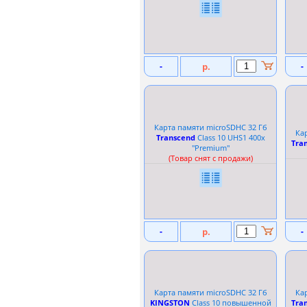
-
р.
-
Карта памяти microSDHC 32 Гб
Ка
Transcend
Сlass 10 UHS1 400x
Tra
''Premium''
(Товар снят с продажи)
-
р.
-
Карта памяти microSDHC 32 Гб
Ка
KINGSTON
Сlass 10 повышенной
Tra