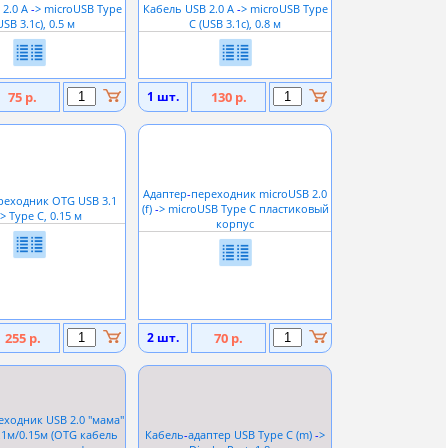
 2.0 A
-
> microUSB Type
Кабель USB 2.0 A
-
> microUSB Type
USB 3.1c), 0.5 м
C (USB 3.1c), 0.8 м
75 р.
1 шт.
130 р.
Адаптер
-
переходник microUSB 2.0
реходник OTG USB 3.1
(f)
-
> microUSB Type C пластиковый
> Type C, 0.15 м
корпус
255 р.
2 шт.
70 р.
ходник USB 2.0 ''мама''
0.1м/0.15м (OTG кабель
Кабель
-
адаптер USB Type C (m)
-
>