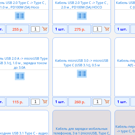
ель USB 2.0 Type C
-
> Type C ,
Кабель USB 2.0 Type C
-
> Type C ,
Кабель USB
1.0 м , PD100W (5A) Hoco
2.0 м , PD100W (5A) HOCO
C (
т.
255 р.
1 шт.
275 р.
1 шт.
ль USB 2.0 A
-
> microUSB Type
Кабель microUSB 3.0
-
> microUSB
Кабель
-
пе
SB 3.1c), 1.0 м , зарядка током
Type C (USB 3.1c), 0.5 м
A(f)
-
до 3.0А
т.
115 р.
1 шт.
260 р.
1 шт.
Кабель
-
пере
Кабель для зарядки мобильных
-
> type C, 
ходник USB 3.1 Type C
-
аудио
телефонов, 3 в 1 (microUSB, Type C,