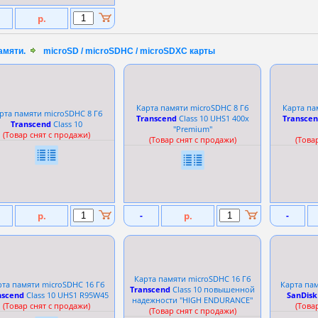
р.
амяти.
microSD / microSDHC / microSDXC карты
Карта памяти microSDHC 8 Гб
Карта па
рта памяти microSDHC 8 Гб
Transcend
Сlass 10 UHS1 400x
Transce
Transcend
Сlass 10
''Premium''
(Товар снят с продажи)
(Товар снят с продажи)
(Това
р.
-
р.
-
Карта памяти microSDHC 16 Гб
рта памяти microSDHC 16 Гб
Карта пам
Transcend
Сlass 10 повышенной
nscend
Сlass 10 UHS1 R95W45
SanDisk
надежности ''HIGH ENDURANCE''
(Товар снят с продажи)
(Това
(Товар снят с продажи)