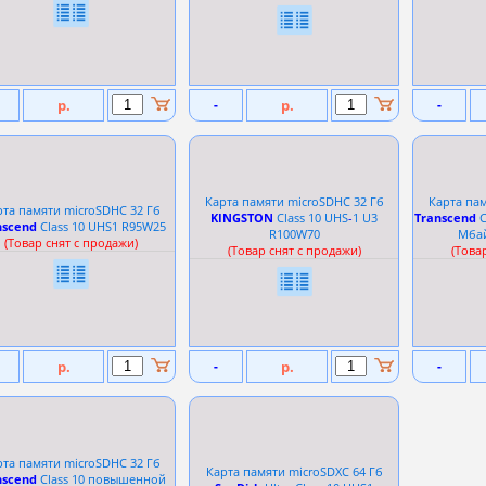
р.
-
р.
-
Карта памяти microSDHC 32 Гб
Карта пам
рта памяти microSDHC 32 Гб
KINGSTON
Сlass 10 UHS
-
1 U3
Transcend
С
nscend
Сlass 10 UHS1 R95W25
R100W70
Мбайт
(Товар снят с продажи)
(Товар снят с продажи)
(Това
р.
-
р.
-
рта памяти microSDHC 32 Гб
Карта памяти microSDXC 64 Гб
nscend
Сlass 10 повышенной