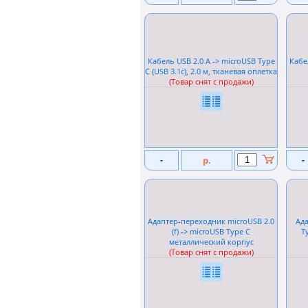
Кабель USB 2.0 A
-
> microUSB Type
Кабе
C (USB 3.1c), 2.0 м, тканевая оплетка
(Товар снят с продажи)
-
р.
-
Адаптер
-
переходник microUSB 2.0
Ад
(f)
-
> microUSB Type C
T
металлический корпус
(Товар снят с продажи)