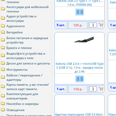
Кабель USB 2.0 Type C
-
> Type C ,
техники
Каб
1.8 м , PD60W (3A)
Аксессуары для мобильной
техники
Аудио устройства и
аксессуары
5 шт.
135 р.
1 ш
Аудиокниги
Батарейки
Блоки питания и зарядные
устройства
Бумага и пленки
Кабе
Видео/фото устройства и
C (U
аксессуары к ним
Диски для записи и дискеты
Кабель USB 2.0 A
-
> microUSB Type
C (USB 3.1c), 1.0 м , зарядка током
Инструменты
до 2.4А
Кабели / переходники /
адаптеры
Карты памяти, у-ва чтения/
1 ш
записи карт памяти.
1 шт.
110 р.
Комплектующие для
компьютеров
Наклейки и маркеры
Освещение
Адаптер
-
переходник USB 3.0 A(m)
-
Пере
Периферия и аксессуары для