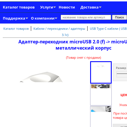
Каталог товаров
Услуги
Новости
Доставка
Поддержка
О компании
|
|
Каталог товаров
Кабели / переходники / адаптеры
USB Type C кабели ( USB
3.1c)
Адаптер-переходник microUSB 2.0 (f) -> microU
металлический корпус
(Товар снят с продажи)
Размер
ЦЕН
Указ
При пос
товара ц