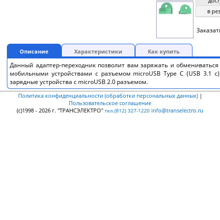
дост
в ре
Заказат
Описание
Характеристики
Как купить
Данный адаптер-переходник позволит вам заряжать и обмениватьс
мобильными устройствами с разъемом microUSB Type C (USB 3.1 c)
зарядные устройства с microUSB 2.0 разъемом.
Политика конфиденциальности (обработки персональных данных)
|
Пользовательское соглашение
(c)1998 - 2026 г. "ТРАНСЭЛЕКТРО"
info@transelectro.ru
тел.(812) 327-1220