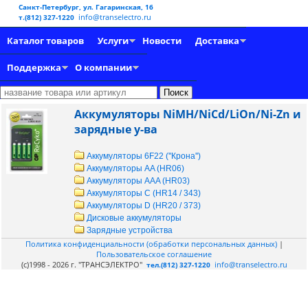
Санкт-Петербург, ул. Гагаринская, 16
info@transelectro.ru
т.(812) 327-1220
Каталог товаров
Услуги
Новости
Доставка
Поддержка
О компании
Аккумуляторы NiMH/NiCd/LiOn/Ni-Zn и
зарядные у-ва
Аккумуляторы 6F22 (''Крона'')
Аккумуляторы AA (HR06)
Аккумуляторы AAA (HR03)
Аккумуляторы C (HR14 / 343)
Аккумуляторы D (HR20 / 373)
Дисковые аккумуляторы
Зарядные устройства
Политика конфиденциальности (обработки персональных данных)
|
Пользовательское соглашение
(c)1998 - 2026 г. "ТРАНСЭЛЕКТРО"
info@transelectro.ru
тел.(812) 327-1220