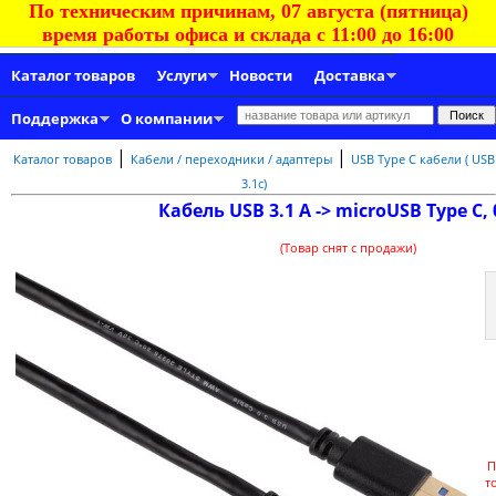
По техническим причинам, 07 августа (пятница)
время работы офиса и склада с 11:00 до 16:00
Каталог товаров
Услуги
Новости
Доставка
Поддержка
О компании
|
|
Каталог товаров
Кабели / переходники / адаптеры
USB Type C кабели ( USB
3.1c)
Кабель USB 3.1 A -> microUSB Type C, 
(Товар снят с продажи)
П
т