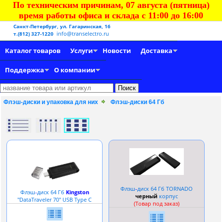
По техническим причинам, 07 августа (пятница)
время работы офиса и склада с 11:00 до 16:00
Санкт-Петербург, ул. Гагаринская, 16
info@transelectro.ru
т.(812) 327-1220
Каталог товаров
Услуги
Новости
Доставка
Поддержка
О компании
Флэш-диски и упаковка для них
Флэш-диски 64 Гб
Флэш
-
диск 64 Гб TORNADO
Флэш
-
диск 64 Гб
Kingston
черный
корпус
''DataTraveler 70'' USB Type C
(Товар под заказ)