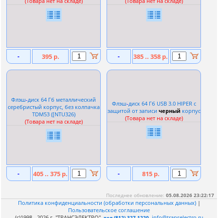
(Товара нет на складе)
(Товара нет на складе)
-
395 р.
-
385 .. 358 р.
Флэш
-
диск 64 Гб металлический
Флэш
-
диск 64 Гб USB 3.0 HIPER с
серебристый корпус, без колпачка
защитой от записи
черный
корпус
TDM53 ([NTU326)
(Товара нет на складе)
(Товара нет на складе)
-
405 .. 375 р.
-
815 р.
Последнее обновление:
05.08.2026 23:22:17
Политика конфиденциальности (обработки персональных данных)
|
Пользовательское соглашение
(c)1998 - 2026 г. "ТРАНСЭЛЕКТРО"
info@transelectro.ru
тел.(812) 327-1220