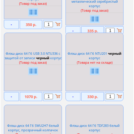
металлический серебристый
(Товар под заказ)
корпус
(Товар под заказ)
-
350 р.
-
335 р.
Флэш
-
диск 64 Гб USB 3.0 NTU336 с
Флэш
-
диск 64 Гб NTU201
черный
защитой от записи
черный
корпус
корпус
(Товар под заказ)
(Товара нет на складе)
-
1070 р.
-
330 р.
Флэш
-
диск 64 Гб SWU2H7 белый
Флэш
-
диск 64 Гб TDF283 белый
корпус, прозрачный колпачок
корпус