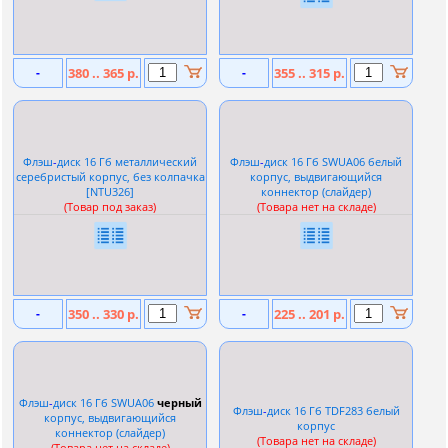
-
380 .. 365 р.
-
355 .. 315 р.
Флэш
-
диск 16 Гб металлический
Флэш
-
диск 16 Гб SWUA06 белый
серебристый корпус, без колпачка
корпус, выдвигающийся
[NTU326]
коннектор (слайдер)
(Товар под заказ)
(Товара нет на складе)
-
350 .. 330 р.
-
225 .. 201 р.
Флэш
-
диск 16 Гб SWUA06
черный
Флэш
-
диск 16 Гб TDF283 белый
корпус, выдвигающийся
корпус
коннектор (слайдер)
(Товара нет на складе)
(Товара нет на складе)