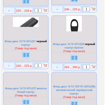
-
240 .. 225 р.
-
235 .. 228 р.
Флэш
-
диск 16 Гб NTU201
черный
Флэш
-
диск 16 Гб NTU328
черный
корпус
корпус
-
брелок
(Товар под заказ)
(Товар под заказ)
-
240 .. 225 р.
-
365 .. 350 р.
Флэш
-
диск 16 Гб TDF191 (NTG358)
Флэш
-
диск 16 Гб NTU237 визитка
металлический серебристый
белый корпус
корпус
(Товар под заказ)
(Товар под заказ)