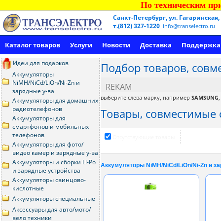
По техническим при
Санкт-Петербург, ул. Гагаринская,
т.(812) 327-1220
info@transelectro.ru
Каталог товаров
Услуги
Новости
Доставка
Поддержка
Идеи для подарков
Подбор товаров, совм
Аккумуляторы
NiMH/NiCd/LiOn/Ni-Zn и
REKAM
зарядные у-ва
выберите слева марку, например
SAMSUNG
Аккумуляторы для домашних
радиотелефонов
Товары, совместимые с
Аккумуляторы для
смартфонов и мобильных
телефонов
Отсутствующие товары
Аккумуляторы для фото/
видео камер и зарядные у-ва
Аккумуляторы и сборки Li-Po
Аккумуляторы NiMH/NiCd/LiOn/Ni-Zn и з
и зарядные устройства
Аккумуляторы свинцово-
кислотные
Аккумуляторы специальные
Аксессуары для авто/мото/
вело техники