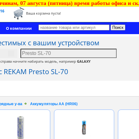
чинам, 07 августа (пятница) время работы офиса и скла
 16
Ваша корзина пуста!
О компании
естимых с вашим устройством
, справа начните набирать модель, например
GALAXY
 REKAM Presto SL-70
арядные у-ва
Аккумуляторы AA (HR06)