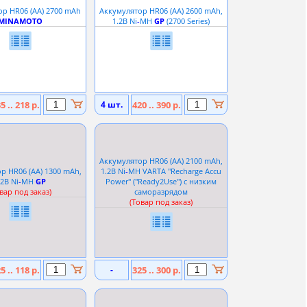
р HR06 (АА) 2700 mAh
Аккумулятор HR06 (АА) 2600 mAh,
MINAMOTO
1.2В Ni
-
MH
GP
(2700 Series)
5 .. 218 р.
4 шт.
420 .. 390 р.
Аккумулятор HR06 (АА) 2100 mAh,
р HR06 (АА) 1300 mAh,
1.2В Ni
-
MH VARTA ''Recharge Accu
.2В Ni
-
MH
GP
Power'' (''Ready2Use'') с низким
вар под заказ)
саморазрядом
(Товар под заказ)
5 .. 118 р.
-
325 .. 300 р.