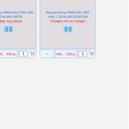
р HR06 (АА) 2700 mAh,
Аккумулятор HR06 (АА) 1800
В Ni
-
MH VARTA
mAh,1.2В Ni
-
MH ROBITON
вар под заказ)
(Товара нет на складе)
0 .. 330 р.
-
140 .. 126 р.