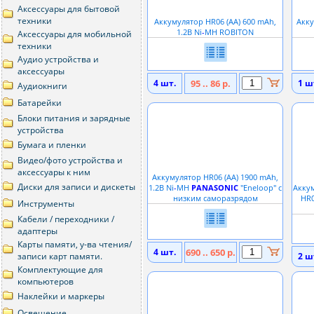
Аксессуары для бытовой
техники
Аккумулятор HR06 (АА) 600 mAh,
Акку
1.2В Ni
-
MH ROBITON
Аксессуары для мобильной
техники
Аудио устройства и
аксессуары
4 шт.
95 .. 86 р.
1 ш
Аудиокниги
Батарейки
Блоки питания и зарядные
устройства
Бумага и пленки
Видео/фото устройства и
аксессуары к ним
Аккумулятор HR06 (АА) 1900 mAh,
Диски для записи и дискеты
1.2В Ni
-
MH
PANASONIC
''Eneloop'' с
Акку
низким саморазрядом
HR0
Инструменты
Кабели / переходники /
адаптеры
Карты памяти, у-ва чтения/
4 шт.
690 .. 650 р.
записи карт памяти.
2 ш
Комплектующие для
компьютеров
Наклейки и маркеры
Освещение