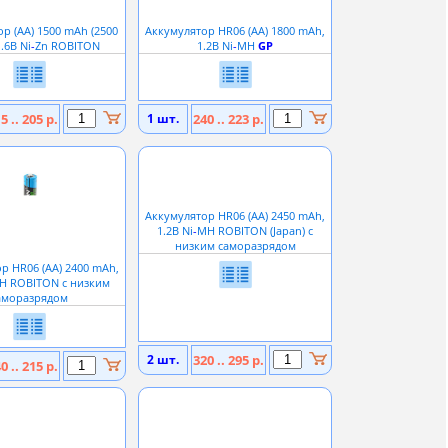
р (АА) 1500 mAh (2500
Аккумулятор HR06 (АА) 1800 mAh,
.6В Ni
-
Zn ROBITON
1.2В Ni
-
MH
GP
5 .. 205 р.
1 шт.
240 .. 223 р.
Аккумулятор HR06 (АА) 2450 mAh,
1.2В Ni
-
MH ROBITON (Japan) с
низким саморазрядом
р HR06 (АА) 2400 mAh,
H ROBITON с низким
аморазрядом
2 шт.
320 .. 295 р.
0 .. 215 р.