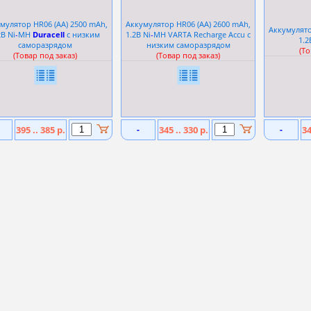
мулятор HR06 (АА) 2500 mAh,
Аккумулятор HR06 (AA) 2600 mAh,
Аккумулято
2В Ni
-
MH
Duracell
с низким
1.2В Ni
-
MH VARTA Recharge Accu с
1.2
саморазрядом
низким саморазрядом
(То
(Товар под заказ)
(Товар под заказ)
395 .. 385 р.
-
345 .. 330 р.
-
34