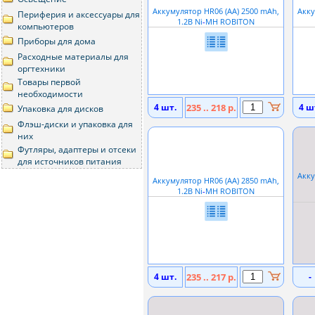
Аккумулятор HR06 (АА) 2500 mAh,
Акку
Периферия и аксессуары для
1.2В Ni
-
MH ROBITON
компьютеров
Приборы для дома
Расходныe материалы для
оргтехники
Товары первой
необходимости
4 шт.
235 .. 218 р.
4 ш
Упаковка для дисков
Флэш-диски и упаковка для
них
Футляры, адаптеры и отсеки
для источников питания
Акку
Аккумулятор HR06 (АА) 2850 mAh,
1.2В Ni
-
MH ROBITON
4 шт.
235 .. 217 р.
-