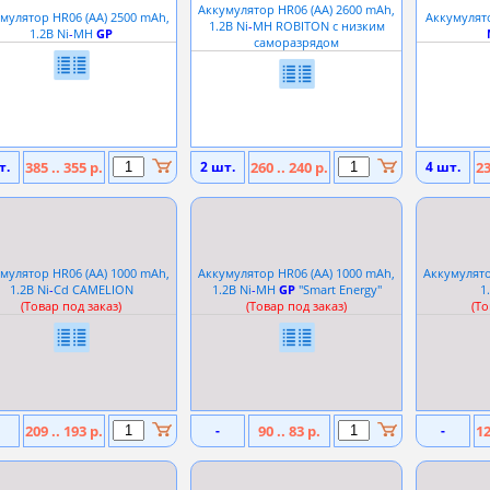
Аккумулятор HR06 (АА) 2600 mAh,
мулятор HR06 (АА) 2500 mAh,
Аккумулято
1.2В Ni
-
MH ROBITON с низким
1.2В Ni
-
MH
GP
саморазрядом
т.
385 .. 355 р.
2 шт.
260 .. 240 р.
4 шт.
23
мулятор HR06 (АА) 1000 mAh,
Аккумулятор HR06 (АА) 1000 mAh,
Аккумулято
1.2В Ni
-
Cd CAMELION
1.2В Ni
-
MH
GP
''Smart Energy''
1
(Товар под заказ)
(Товар под заказ)
(То
209 .. 193 р.
-
90 .. 83 р.
-
12