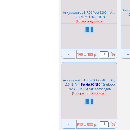
Акку
Аккумулятор HR06 (АА) 2200 mAh,
1.
1.2В Ni
-
MH ROBITON
(Товар под заказ)
-
165 .. 153 р.
-
Аккумулятор HR06 (АА) 2500 mAh,
1.2В Ni
-
MH
PANASONIC
''Eneloop
Pro'' с низким саморазрядом
(Товара нет на складе)
-
915 .. 855 р.