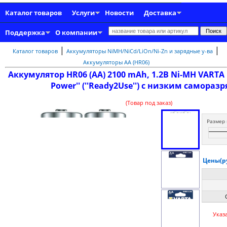
Каталог товаров
Услуги
Новости
Доставка
Поддержка
О компании
|
|
Каталог товаров
Аккумуляторы NiMH/NiCd/LiOn/Ni-Zn и зарядные у-ва
Аккумуляторы AA (HR06)
Аккумулятор HR06 (АА) 2100 mAh, 1.2В Ni-MH VARTA 
Power'' (''Ready2Use'') с низким самораз
(Товар под заказ)
Размер 
Цены(ру
Указ