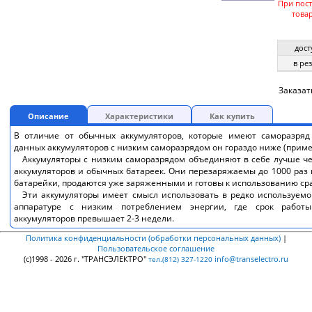
При пос
това
дост
в ре
Заказат
Описание
Характеристики
Как купить
В отличие от обычных аккумуляторов, которые имеют саморазряд
данных аккумуляторов с низким саморазрядом он гораздо ниже (пример
Аккумуляторы с низким саморазрядом объединяют в себе лучше ч
аккумуляторов и обычных батареек. Они перезаряжаемы до 1000 раз и
батарейки, продаются уже заряженными и готовы к использованию сра
Эти аккумуляторы имеет смысл использовать в редко используемо
аппаратуре с низким потреблением энергии, где срок работ
аккумуляторов превышает 2-3 недели.
Политика конфиденциальности (обработки персональных данных)
|
Пользовательское соглашение
(c)1998 - 2026 г. "ТРАНСЭЛЕКТРО"
info@transelectro.ru
тел.(812) 327-1220