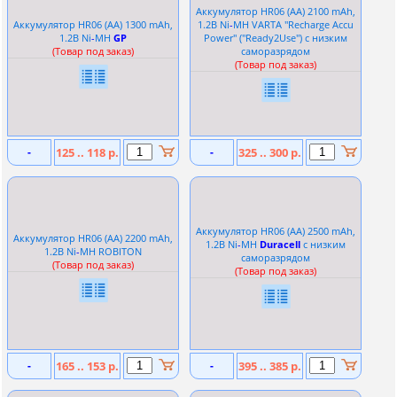
Аккумулятор HR06 (АА) 2100 mAh,
Аккумулятор HR06 (АА) 1300 mAh,
1.2В Ni
-
MH VARTA ''Recharge Accu
1.2В Ni
-
MH
GP
Power'' (''Ready2Use'') с низким
(Товар под заказ)
саморазрядом
(Товар под заказ)
-
125 .. 118 р.
-
325 .. 300 р.
Аккумулятор HR06 (АА) 2500 mAh,
Аккумулятор HR06 (АА) 2200 mAh,
1.2В Ni
-
MH
Duracell
с низким
1.2В Ni
-
MH ROBITON
саморазрядом
(Товар под заказ)
(Товар под заказ)
-
165 .. 153 р.
-
395 .. 385 р.