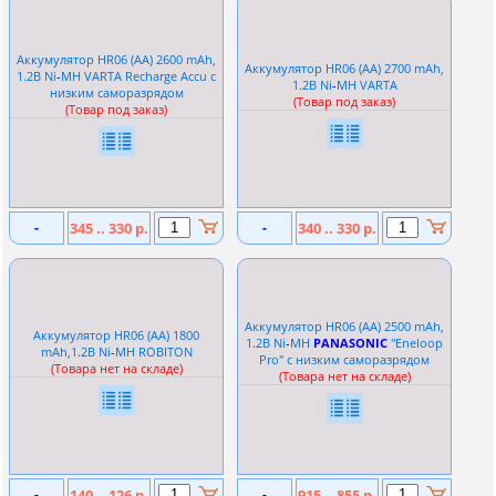
Аккумулятор HR06 (AA) 2600 mAh,
Аккумулятор HR06 (АА) 2700 mAh,
1.2В Ni
-
MH VARTA Recharge Accu с
1.2В Ni
-
MH VARTA
низким саморазрядом
(Товар под заказ)
(Товар под заказ)
-
345 .. 330 р.
-
340 .. 330 р.
Аккумулятор HR06 (АА) 2500 mAh,
Аккумулятор HR06 (АА) 1800
1.2В Ni
-
MH
PANASONIC
''Eneloop
mAh,1.2В Ni
-
MH ROBITON
Pro'' с низким саморазрядом
(Товара нет на складе)
(Товара нет на складе)
-
140 .. 126 р.
-
915 .. 855 р.