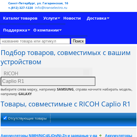
Санкт-Петербург, ул. Гагаринская, 16
info@transelectro.ru
т.(812) 327-1220
Каталог товаров
Услуги
Новости
Доставка
Поддержка
О компании
Подбор товаров, совместимых с вашим
устройством
RICOH
выберите слева марку, например
SAMSUNG
, справа начните набирать модель,
например
GALAXY
Товары, совместимые с RICOH Caplio R1
Отсутствующие товары
Аккумуляторы NiMH/NiCd/LiOn/Ni-Zn и зарядные у-ва
Аккумуляторы