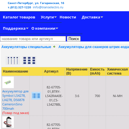
Санкт-Петербург, ул. Гагаринская, 16
info@transelectro.ru
т.(812) 327-1220
Каталог товаров
Услуги
Новости
Доставка
Поддержка
О компании
Аккумуляторы специальные
Аккумуляторы для сканеров штрих-кода
Напряжение
Емкость
Химическая
Наименование
Артикул
(В)
(mAh)
система
82-67705-
Аккумулятор для
01,BTRY-
Symbol LS4278,
LS42RAA0E-
3.6
700
Ni-MH
LI4278, DS6878
01,CS-
CameronSino
LS4278BL
700mah
(Товар под заказ)
82-67705-
01,BTRY-