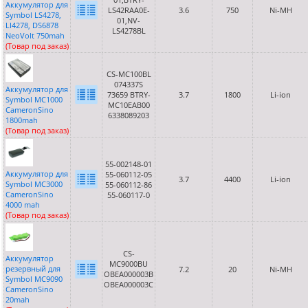
Аккумулятор для
LS42RAA0E-
3.6
750
Ni-MH
Symbol LS4278,
01,NV-
LI4278, DS6878
LS4278BL
NeoVolt 750mah
(Товар под заказ)
CS-MC100BL
074337S
Аккумулятор для
73659 BTRY-
3.7
1800
Li-ion
Symbol MC1000
MC10EAB00
CameronSino
6338089203
1800mah
(Товар под заказ)
55-002148-01
Аккумулятор для
55-060112-05
3.7
4400
Li-ion
Symbol MC3000
55-060112-86
CameronSino
55-060117-0
4000 mah
(Товар под заказ)
CS-
Аккумулятор
MC9000BU
резервный для
7.2
20
Ni-MH
OBEA000003B
Symbol MC9090
OBEA000003C
CameronSino
20mah