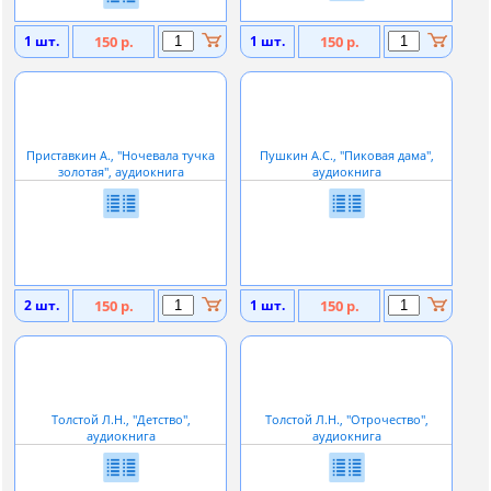
1 шт.
150 р.
1 шт.
150 р.
Приставкин А., ''Ночевала тучка
Пушкин А.С., ''Пиковая дама'',
золотая'', аудиокнига
аудиокнига
2 шт.
150 р.
1 шт.
150 р.
Толстой Л.Н., ''Детство'',
Толстой Л.Н., ''Отрочество'',
аудиокнига
аудиокнига