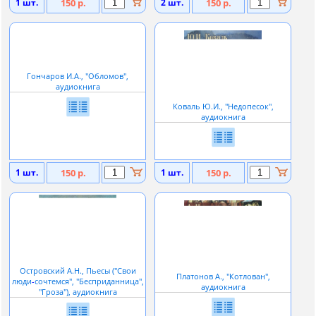
1 шт.
150 р.
2 шт.
150 р.
Гончаров И.А., ''Обломов'',
аудиокнига
Коваль Ю.И., ''Недопесок'',
аудиокнига
1 шт.
150 р.
1 шт.
150 р.
Островский А.Н., Пьесы (''Свои
Платонов А., ''Котлован'',
люди
-
сочтемся'', ''Бесприданница'',
аудиокнига
''Гроза''), аудиокнига