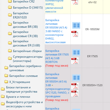
коннектором
Батарейки CR2
ehr-02
XHP02,
Батарейки D (34615)
увеличенной
емкости
Батарейки
ER261020
Батарейка
Батарейки
литиевая
дисковые BR (3В)
ER18505M (4/3 A)
ER-18505М
3.6В FANSO с
Батарейки
коннектором
дисковые CR (3В)
EHR02,
Батарейки
высокотоковая
дисковые ER (3.6В)
Батарейные сборки
Батарейка
литиевая ER17505
ER17505
Суперконденсаторы
(4/3 A) 3.6В
(ионисторы)
ROBITON
(Товар под заказ)
Батарейки серебряно-
цинковые
Батарейка
Батарейки солевые
литиевая
ER18505H (4/3 A)
Х_Устаревшие
3.6В
+
ER18505H+1520
Блоки питания и
суперконденсатор
зарядные устройства
SPC1520, FANSO, с
проводами
Бумага и пленки
(Товар под заказ)
Видео/фото устройства и
аксессуары к ним
Батарейка