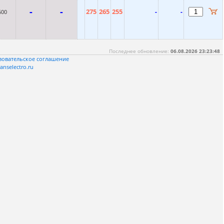
-
-
275
265
255
-
-
600
Последнее обновление:
06.08.2026 23:23:48
зовательское соглашение
anselectro.ru