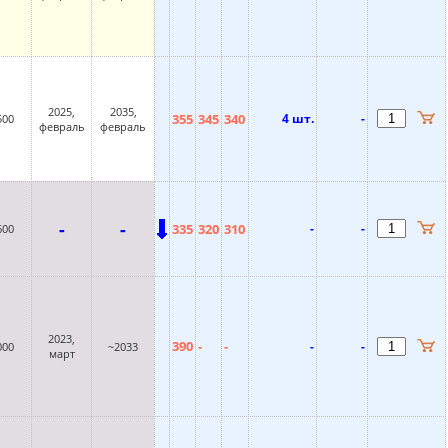
2025,
2035,
355
345
340
4 шт.
-
500
февраль
февраль
-
-
335
320
310
-
-
600
2023,
390
-
-
-
-
000
~2033
март