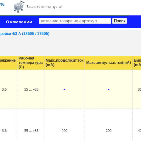
 16
Ваша корзина пуста!
О компании
рейки 4/3 A (18505 / 17505)
Рабочая
ряжение
Макс.продолжит.ток
Емк
температура
Макс.импульсн.ток(mA)
(mA)
(mA
(С)
-
-
3.6
-55 ... +85
3
3.6
-55 ... +85
100
200
4