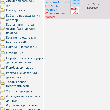
Диски для записи и
литиевая ER18505
ER-18505 /
дискеты
(4/3 A) 3.6В
LSC3600
ROBITON
Инструменты
(Товара нет на
Кабели / переходники /
складе)
адаптеры
Карты памяти, у-ва
чтения/записи карт
памяти.
Комплектующие для
компьютеров
Наклейки и маркеры
Освещение
Периферия и аксессуары
для компьютеров
Приборы для дома
Расходныe материалы
для оргтехники
Товары первой
необходимости
Упаковка для дисков
Флэш-диски и упаковка
для них
Футляры, адаптеры и
отсеки для источников