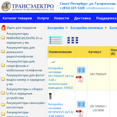
Санкт-Петербург, ул. Гагаринская,
т.(812) 327-1220
info@transelectro.ru
Каталог товаров
Услуги
Новости
Доставка
Поддержка
Идеи для подарков
Батарейки
Батарейки литиевые
Бата
Аккумуляторы
NiMH/NiCd/LiOn/Ni-Zn и
зарядные у-ва
Аккумуляторы для
Нап
домашних
Наименование
Артикул
(В)
радиотелефонов
Аккумуляторы для
смартфонов и
Батарейка
мобильных телефонов
литиевая
ER17505H/P
Аккумуляторы для фото/
ER17505H/P (4/3 A)
видео камер и зарядные
3.6В с
у-ва
аксиальными
выводами, FANSO
Аккумуляторы и сборки
Li-Po и зарядные
устройства
Аккумуляторы свинцово-
Батарейка
ER-18505H /
кислотные
литиевая
LSC3600
Аккумуляторы
ER18505H/S (4/3 A)
3.6В FANSO
специальные