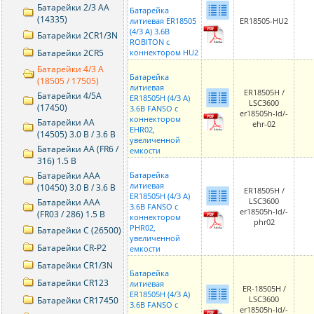
Батарейки 2/3 AA
Батарейка
(14335)
ER18505-HU2
литиевая ER18505
(4/3 A) 3.6В
Батарейки 2CR1/3N
ROBITON с
Батарейки 2CR5
коннектором HU2
Батарейки 4/3 A
Батарейка
(18505 / 17505)
литиевая
ER18505H /
Батарейки 4/5A
ER18505H (4/3 A)
LSC3600
(17450)
3.6В FANSO с
er18505h-ld/-
коннектором
Батарейки AA
ehr-02
EHR02,
(14505) 3.0 В / 3.6 В
увеличенной
Батарейки AA (FR6 /
емкости
316) 1.5 В
Батарейки AAA
Батарейка
литиевая
(10450) 3.0 В / 3.6 В
ER18505H /
ER18505H (4/3 A)
LSC3600
Батарейки AAA
3.6В FANSO с
er18505h-ld/-
(FR03 / 286) 1.5 В
коннектором
phr02
PHR02,
Батарейки C (26500)
увеличенной
Батарейки CR-P2
емкости
Батарейки CR1/3N
Батарейка
Батарейки CR123
литиевая
ER-18505H /
ER18505H (4/3 A)
LSC3600
Батарейки CR17450
3.6В FANSO с
er18505h-ld/-