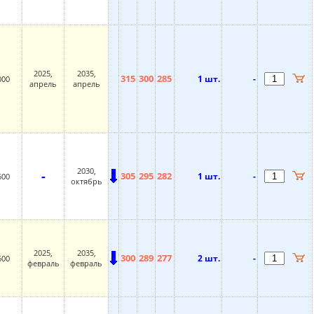
2025,
2035,
315
300
285
1 шт.
-
000
апрель
апрель
2030,
-
305
295
282
1 шт.
-
600
октябрь
2025,
2035,
300
289
277
2 шт.
-
600
февраль
февраль