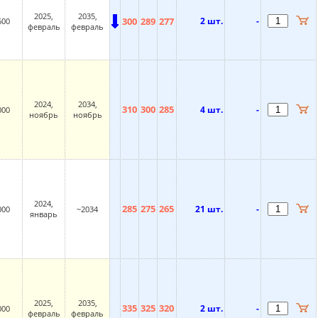
2025,
2035,
300
289
277
2 шт.
-
600
февраль
февраль
2024,
2034,
310
300
285
4 шт.
-
000
ноябрь
ноябрь
2024,
285
275
265
21 шт.
-
000
~2034
январь
2025,
2035,
335
325
320
2 шт.
-
000
февраль
февраль