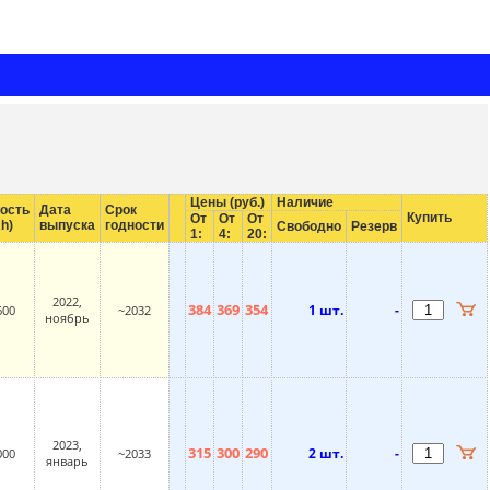
Цены (руб.)
Наличие
ость
Дата
Срок
Купить
От
От
От
h)
выпуска
годности
Свободно
Резерв
1:
4:
20:
2022,
384
369
354
1 шт.
-
600
~2032
ноябрь
2023,
315
300
290
2 шт.
-
000
~2033
январь