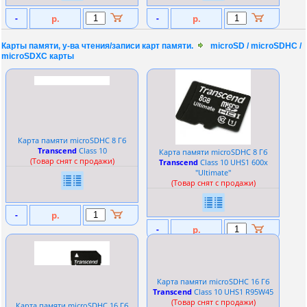
-
р.
-
р.
Карты памяти, у-ва чтения/записи карт памяти.
microSD / microSDHC /
microSDXC карты
Карта памяти microSDHC 8 Гб
Transcend
Сlass 10
Карта памяти microSDHC 8 Гб
(Товар снят с продажи)
Transcend
Сlass 10 UHS1 600x
''Ultimate''
(Товар снят с продажи)
-
р.
-
р.
Карта памяти microSDHC 16 Гб
Transcend
Сlass 10 UHS1 R95W45
(Товар снят с продажи)
Карта памяти microSDHC 16 Гб