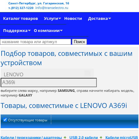
Санкт-Петербург, ул. Гагаринская, 16
info@transelectro.ru
т.(812) 327-1220
Каталог товаров
Услуги
Новости
Доставка
Поддержка
О компании
Подбор товаров, совместимых с вашим
устройством
LENOVO
выберите слева марку, например
SAMSUNG
, справа начните набирать модель,
например
GALAXY
Товары, совместимые с LENOVO A369i
Отсутствующие товары
Кабели / переходники / адаптеры
USB 2.0 кабели
Кабели microUSB