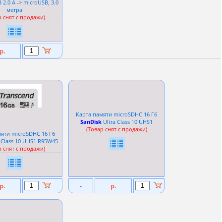
 2.0 A
-
> microUSB, 3.0
метра
р снят с продажи)
р.
Карта памяти microSDHC 16 Гб
SanDisk
Ultra Сlass 10 UHS1
(Товар снят с продажи)
яти microSDHC 16 Гб
Сlass 10 UHS1 R95W45
р снят с продажи)
р.
-
р.