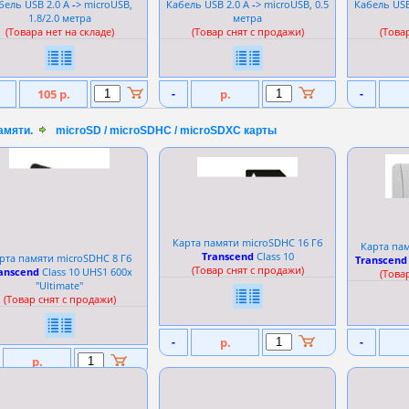
бель USB 2.0 A
-
> microUSB,
Кабель USB 2.0 A
-
> microUSB, 0.5
Кабель USB
1.8/2.0 метра
метра
(Товара нет на складе)
(Товар снят с продажи)
(Това
105 р.
-
р.
-
амяти.
microSD / microSDHC / microSDXC карты
Карта памяти microSDHC 16 Гб
Карта пам
Transcend
Сlass 10
рта памяти microSDHC 8 Гб
Transcend
(Товар снят с продажи)
anscend
Сlass 10 UHS1 600x
(Това
''Ultimate''
(Товар снят с продажи)
-
р.
-
р.