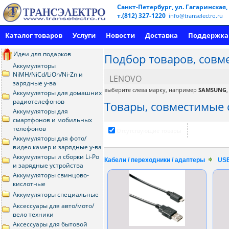
Санкт-Петербург, ул. Гагаринская,
т.(812) 327-1220
info@transelectro.ru
Каталог товаров
Услуги
Новости
Доставка
Поддержка
Идеи для подарков
Подбор товаров, совм
Аккумуляторы
NiMH/NiCd/LiOn/Ni-Zn и
LENOVO
зарядные у-ва
выберите слева марку, например
SAMSUNG
Аккумуляторы для домашних
радиотелефонов
Товары, совместимые 
Аккумуляторы для
смартфонов и мобильных
телефонов
Отсутствующие товары
Аккумуляторы для фото/
видео камер и зарядные у-ва
Аккумуляторы и сборки Li-Po
Кабели / переходники / адаптеры
USB
и зарядные устройства
Аккумуляторы свинцово-
кислотные
Аккумуляторы специальные
Аксессуары для авто/мото/
вело техники
Аксессуары для бытовой