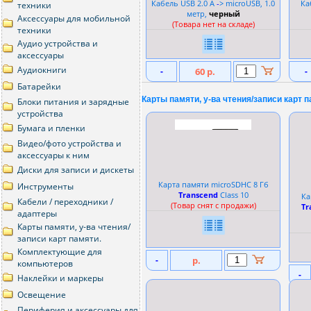
Кабель USB 2.0 A
-
> microUSB, 1.0
Ка
техники
метр,
черный
Аксессуары для мобильной
(Товара нет на складе)
техники
Аудио устройства и
аксессуары
Аудиокниги
-
60 р.
-
Батарейки
Карты памяти, у-ва чтения/записи карт п
Блоки питания и зарядные
устройства
Бумага и пленки
Видео/фото устройства и
аксессуары к ним
Диски для записи и дискеты
Карта памяти microSDHC 8 Гб
Инструменты
Transcend
Сlass 10
Ка
Кабели / переходники /
(Товар снят с продажи)
Tr
адаптеры
Карты памяти, у-ва чтения/
записи карт памяти.
Комплектующие для
-
р.
компьютеров
-
Наклейки и маркеры
Освещение
Периферия и аксессуары для