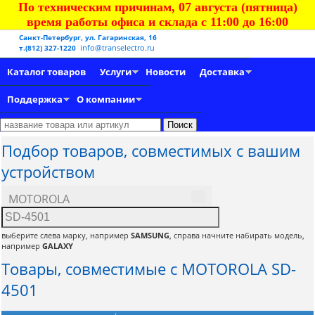
По техническим причинам, 07 августа (пятница)
время работы офиса и склада с 11:00 до 16:00
Санкт-Петербург, ул. Гагаринская, 16
info@transelectro.ru
т.(812) 327-1220
Каталог товаров
Услуги
Новости
Доставка
Поддержка
О компании
Подбор товаров, совместимых с вашим
устройством
MOTOROLA
выберите слева марку, например
SAMSUNG
, справа начните набирать модель,
например
GALAXY
Товары, совместимые с MOTOROLA SD-
4501