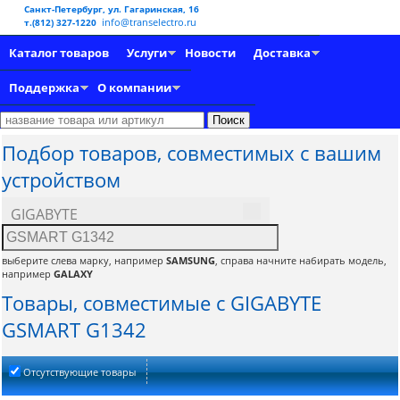
Санкт-Петербург, ул. Гагаринская, 16
info@transelectro.ru
т.(812) 327-1220
Каталог товаров
Услуги
Новости
Доставка
Поддержка
О компании
Подбор товаров, совместимых с вашим
устройством
GIGABYTE
выберите слева марку, например
SAMSUNG
, справа начните набирать модель,
например
GALAXY
Товары, совместимые с GIGABYTE
GSMART G1342
Отсутствующие товары