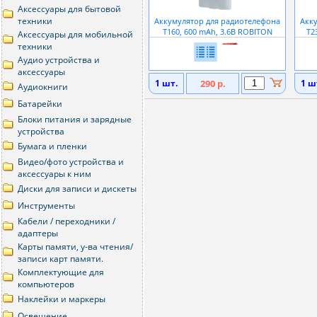
Аксессуары для бытовой
техники
Аккумулятор для радиотелефона
Акк
T160, 600 mAh, 3.6В ROBITON
T2
Аксессуары для мобильной
техники
Аудио устройства и
аксессуары
1 шт.
290 р.
1 ш
Аудиокниги
Батарейки
Блоки питания и зарядные
устройства
Бумага и пленки
Видео/фото устройства и
аксессуары к ним
Диски для записи и дискеты
Инструменты
Кабели / переходники /
адаптеры
Карты памяти, у-ва чтения/
записи карт памяти.
Комплектующие для
компьютеров
Наклейки и маркеры
Освещение