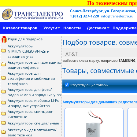
По техническим при
Санкт-Петербург, ул. Гагаринская,
т.(812) 327-1220
info@transelectro.ru
Каталог товаров
Услуги
Новости
Доставка
Поддержка
Идеи для подарков
Подбор товаров, совм
Аккумуляторы
NiMH/NiCd/LiOn/Ni-Zn и
AT&T
зарядные у-ва
выберите слева марку, например
SAMSUNG
Аккумуляторы для домашних
радиотелефонов
Товары, совместимые 
Аккумуляторы для
смартфонов и мобильных
телефонов
Отсутствующие товары
Аккумуляторы для фото/
видео камер и зарядные у-ва
Аккумуляторы и сборки Li-Po
Аккумуляторы для домашних радиотел
и зарядные устройства
Аккумуляторы свинцово-
кислотные
Аккумуляторы специальные
Аксессуары для авто/мото/
вело техники