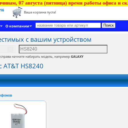
чинам, 07 августа (пятница) время работы офиса и скла
 16
Ваша корзина пуста!
О компании
естимых с вашим устройством
, справа начните набирать модель, например
GALAXY
с AT&T HS8240
ефонов