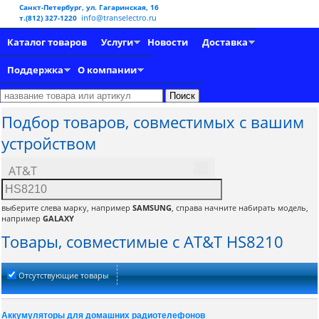
Санкт-Петербург, ул. Гагаринская, 16
info@transelectro.ru
т.(812) 327-1220
Каталог товаров
Услуги
Новости
Доставка
Поддержка
О компании
Подбор товаров, совместимых с вашим
устройством
AT&T
выберите слева марку, например
SAMSUNG
, справа начните набирать модель,
например
GALAXY
Товары, совместимые с AT&T HS8210
Отсутствующие товары
Аккумуляторы для домашних радиотелефонов