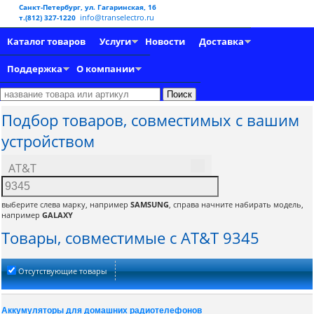
Санкт-Петербург, ул. Гагаринская, 16
info@transelectro.ru
т.(812) 327-1220
Каталог товаров
Услуги
Новости
Доставка
Поддержка
О компании
Подбор товаров, совместимых с вашим
устройством
AT&T
выберите слева марку, например
SAMSUNG
, справа начните набирать модель,
например
GALAXY
Товары, совместимые с AT&T 9345
Отсутствующие товары
Аккумуляторы для домашних радиотелефонов