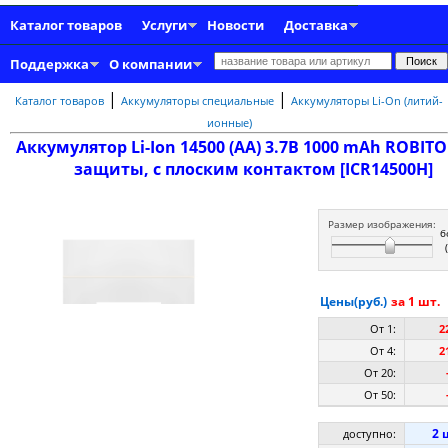
Каталог товаров
Услуги
Новости
Доставка
Поддержка
О компании
|
|
Каталог товаров
Аккумуляторы специальные
Аккумуляторы Li-On (литий-
ионные)
Аккумулятор Li-Ion 14500 (AA) 3.7В 1000 mAh ROBIT
защиты, с плоским контактом [ICR14500H]
Размер изображения:
б
Цены(руб.)
за 1 шт.
От 1:
2
От 4:
2
От 20:
От 50:
2 
доступно: