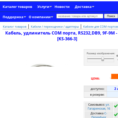
Каталог товаров
Услуги
Новости
Доставка
Поддержка
О компании
|
|
Каталог товаров
Кабели / переходники / адаптеры
Кабели для COM портов
Кабель, удлинитель COM порта, RS232,DB9, 9F-9M - 
[KS-366-3]
Размер изображения:
ЦЕНА:
2 
доступно:
в резерве:
Самовывоз:
ул.
Гагаринская, 16
Доставка
C-
Петербург