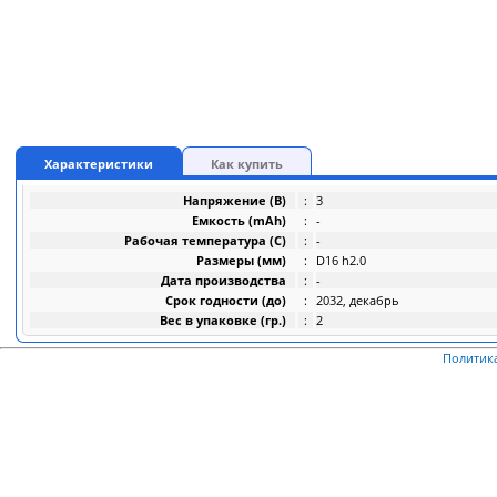
Характеристики
Как купить
Напряжение (В)
:
3
Емкость (mAh)
:
-
Рабочая температура (C)
:
-
Размеры (мм)
:
D16 h2.0
Дата производства
:
-
Срок годности (до)
:
2032, декабрь
Вес в упаковке (гр.)
:
2
Политик