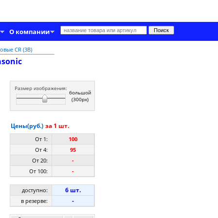
О компании
овые CR (3В)
sonic
Размер изображения:
большой
(300px)
Цены(руб.)
за 1 шт.
От 1:
100
От 4:
95
От 20:
-
От 100:
-
6 шт.
доступно:
-
в резерве: