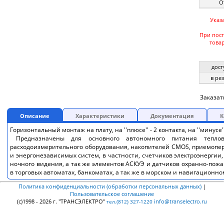
О
Указ
При пос
това
дост
в ре
Заказат
Описание
Характеристики
Документация
К
Горизонтальный монтаж на плату, на ''плюсе'' - 2 контакта, на ''минусе''
Предназначены для основного автономного питания теплов
расходоизмерительного оборудования, накопителей CMOS, приемопе
и энергонезависимых систем, в частности, счетчиков электроэнергии, 
ночного видения, а так же элементов АСКУЭ и датчиков охранно-пож
в торговых автоматах, банкоматах, а так же в морском и навигационн
Политика конфиденциальности (обработки персональных данных)
|
Пользовательское соглашение
(c)1998 - 2026 г. "ТРАНСЭЛЕКТРО"
info@transelectro.ru
тел.(812) 327-1220