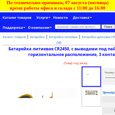
По техническим причинам, 07 августа (пятница)
время работы офиса и склада с 11:00 до 16:00
Каталог товаров
Услуги
Новости
Доставка
Поддержка
О компании
|
|
|
Каталог товаров
Батарейки
Батарейки литиевые
Батарейки дисковые CR
(3В)
Батарейка литиевая CR2450, с выводами под па
горизонтальное расположение, 3 конт
(Товар под заказ)
Размер 
Цены(ру