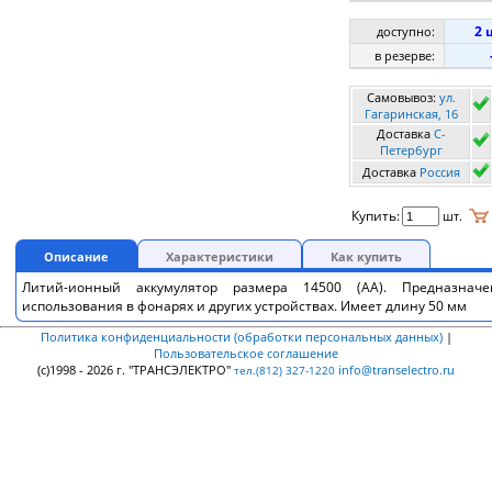
2 
доступно:
в резерве:
Самовывоз:
ул.
Гагаринская, 16
Доставка
C-
Петербург
Доставка
Россия
Купить:
шт.
Описание
Характеристики
Как купить
Литий-ионный аккумулятор размера 14500 (AА). Предназнач
использования в фонарях и других устройствах. Имеет длину 50 мм
Политика конфиденциальности (обработки персональных данных)
|
Пользовательское соглашение
(c)1998 - 2026 г. "ТРАНСЭЛЕКТРО"
info@transelectro.ru
тел.(812) 327-1220