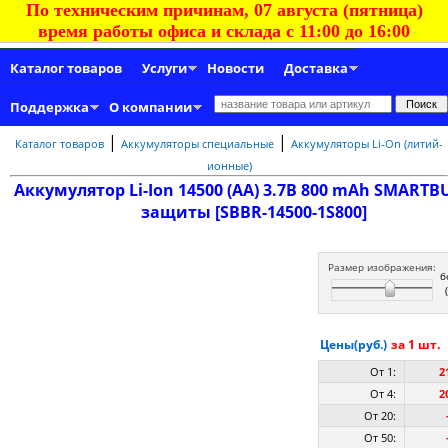
По техническим причинам, 07 августа (пятница)
время работы офиса и склада с 11:00 до 16:00
Каталог товаров
Услуги
Новости
Доставка
Поддержка
О компании
|
|
Каталог товаров
Аккумуляторы специальные
Аккумуляторы Li-On (литий-
ионные)
Аккумулятор Li-Ion 14500 (AA) 3.7В 800 mAh SMARTB
защиты [SBBR-14500-1S800]
Размер изображения:
б
Цены(руб.)
за 1 шт.
От 1:
2
От 4:
2
От 20:
От 50: