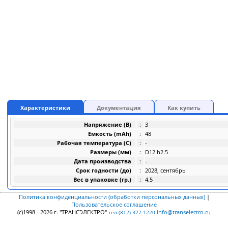
Характеристики
Документация
Как купить
Напряжение (В)
:
3
Емкость (mAh)
:
48
Рабочая температура (C)
:
-
Размеры (мм)
:
D12 h2.5
Дата производства
:
-
Срок годности (до)
:
2028, сентябрь
Вес в упаковке (гр.)
:
4.5
Политика конфиденциальности (обработки персональных данных)
|
Пользовательское соглашение
(c)1998 - 2026 г. "ТРАНСЭЛЕКТРО"
info@transelectro.ru
тел.(812) 327-1220