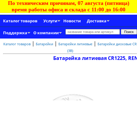
По техническим причинам, 07 августа (пятница)
время работы офиса и склада с 11:00 до 16:00
Каталог товаров
Услуги
Новости
Доставка
Поддержка
О компании
|
|
|
Каталог товаров
Батарейки
Батарейки литиевые
Батарейки дисковые CR
(3В)
Батарейка литиевая CR1225, RE