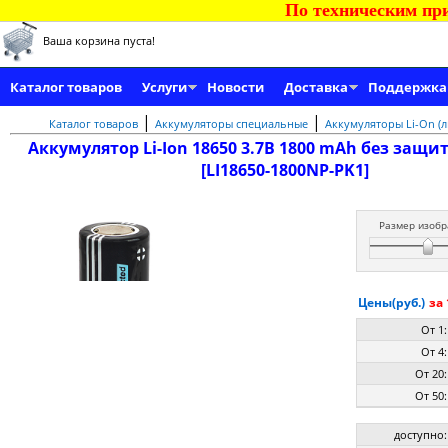
По техническим при
Ваша корзина пуста!
Каталог товаров
Услуги
Новости
Доставка
Поддержка
|
|
Каталог товаров
Аккумуляторы специальные
Аккумуляторы Li-On (
Аккумулятор Li-Ion 18650 3.7В 1800 mAh без защ
[LI18650-1800NP-PK1]
Размер изобр
Цены(руб.)
за 
От 1:
От 4:
От 20:
От 50:
доступно: