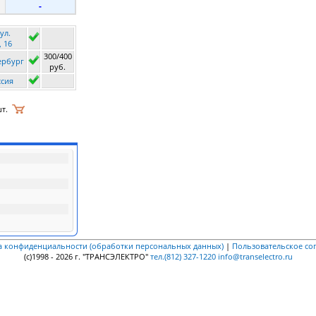
-
ул.
 16
300/400
ербург
руб.
сия
т.
а конфиденциальности (обработки персональных данных)
|
Пользовательское со
(c)1998 - 2026 г. "ТРАНСЭЛЕКТРО"
тел.(812) 327-1220
info@transelectro.ru