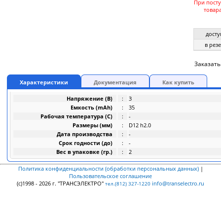
При пост
товар
досту
в резе
Заказать
Характеристики
Документация
Как купить
Напряжение (В)
:
3
Емкость (mAh)
:
35
Рабочая температура (C)
:
-
Размеры (мм)
:
D12 h2.0
Дата производства
:
-
Срок годности (до)
:
-
Вес в упаковке (гр.)
:
2
Политика конфиденциальности (обработки персональных данных)
|
Пользовательское соглашение
(c)1998 - 2026 г. "ТРАНСЭЛЕКТРО"
info@transelectro.ru
тел.(812) 327-1220