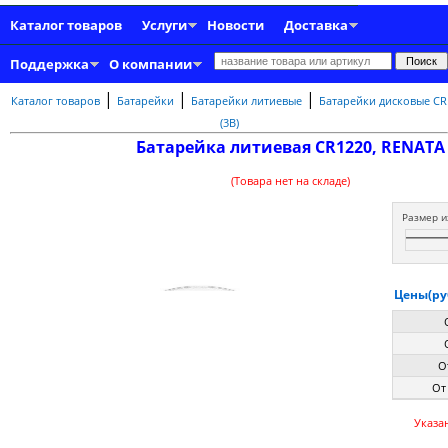
Каталог товаров
Услуги
Новости
Доставка
Поддержка
О компании
|
|
|
Каталог товаров
Батарейки
Батарейки литиевые
Батарейки дисковые CR
(3В)
Батарейка литиевая CR1220, RENATA
(Товара нет на складе)
Размер и
Цены(руб
О
От
Указа