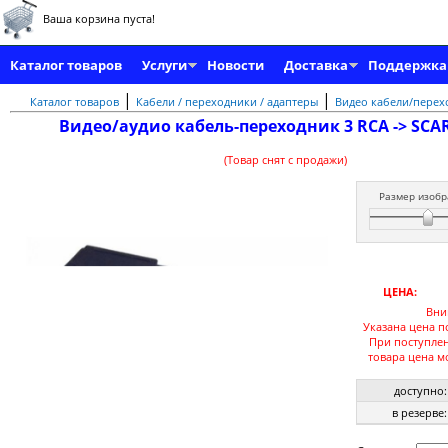
Ваша корзина пуста!
Каталог товаров
Услуги
Новости
Доставка
Поддержка
|
|
Каталог товаров
Кабели / переходники / адаптеры
Видео кабели/перех
Видео/аудио кабель-переходник 3 RCA -> SCAR
(Товар снят с продажи)
Размер изобр
ЦЕНА:
Вни
Указана цена п
При поступле
товара цена м
доступно:
в резерве: