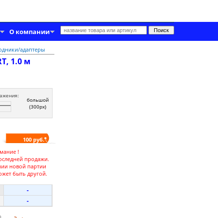
О компании
одники/адаптеры
T, 1.0 м
ажения:
большой
(300px)
100 руб.
мание !
оследней продажи.
нии новой партии
ожет быть другой.
-
-