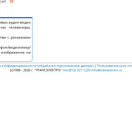
шт.
овых аудио-видео
как телевизоры,
ства с разъемами
фон/видеоплеер/
и изображение на
а конфиденциальности (обработки персональных данных)
|
Пользовательское со
(c)1998 - 2026 г. "ТРАНСЭЛЕКТРО"
тел.(812) 327-1220
info@transelectro.ru