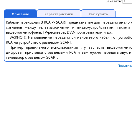
Заказать:
Описание
Характеристики
Как купить
Кабель-переходник 3 RCA -> SCART предназначен для передачи аналог
сигналов между телевизионными и видео-устройствами, такими 
видеомагнитофоны, TV-ресиверы, DVD-проигрыватели и др..
ВАЖНО !!! Направление передачи сигналов этого кабеля от устрой
RCA на устройство с разъемом SCART.
Пример правильного использования : у вас есть видеомагнито
цифровая приставка с разъемами RCA и вам нужно передать звук 
телевизор с разъемом SCART.
Политик