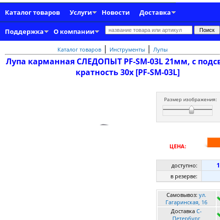
Каталог товаров
Услуги
Новости
Доставка
Поддержка
О компании
|
|
Каталог товаров
Инструменты
Лупы
Лупа карманная СЛЕДОПЫТ PF-SM-03L 21мм, с подс
кратность 30х [PF-SM-03L]
Размер изображения:
ЦЕНА:
1
доступно:
в резерве:
Самовывоз:
ул.
Гагаринская, 16
Доставка
C-
Петербург