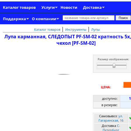
Каталог товаров
Услуги
Новости
Доставка
Поддержка
О компании
|
|
Каталог товаров
Инструменты
Лупы
Лупа карманная, СЛЕДОПЫТ PF-SM-02 кратность 5х
чехол [PF-SM-02]
Размер изображения:
ЦЕНА:
1
доступно:
в резерве:
Самовывоз:
ул.
Гагаринская, 16
Доставка
C-
Петербург