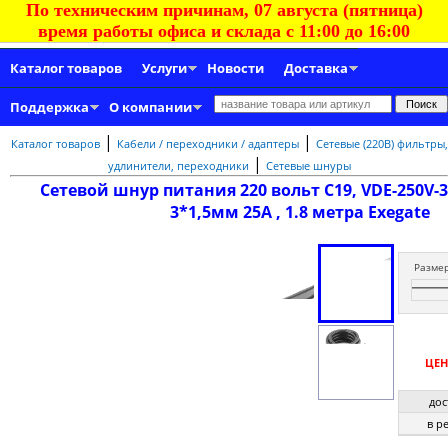
По техническим причинам, 07 августа (пятница)
время работы офиса и склада с 11:00 до 16:00
Каталог товаров
Услуги
Новости
Доставка
Поддержка
О компании
|
|
Каталог товаров
Кабели / переходники / адаптеры
Сетевые (220В) фильтры,
|
удлинители, переходники
Сетевые шнуры
Сетевой шнур питания 220 вольт C19, VDE-250V-3
3*1,5мм 25А , 1.8 метра Exegate
Разме
ЦЕН
дос
в р