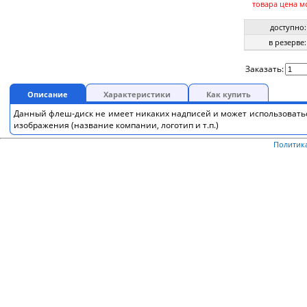
товара цена м
доступно:
в резерве:
Заказать:
Описание
Характеристики
Как купить
Данный флеш-диск не имеет никаких надписей и может использовать
изображения (название компании, логотип и т.п.)
Политик