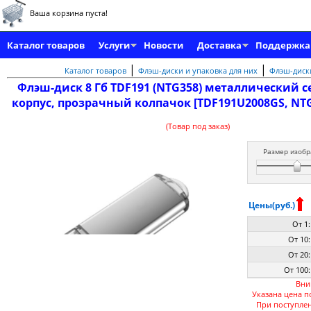
Ваша корзина пуста!
Каталог товаров
Услуги
Новости
Доставка
Поддержка
|
|
Каталог товаров
Флэш-диски и упаковка для них
Флэш-диски
Флэш-диск 8 Гб TDF191 (NTG358) металлический 
корпус, прозрачный колпачок [TDF191U2008GS, NT
(Товар под заказ)
Размер изобр
Цены(руб.)
От 1:
От 10:
От 20:
От 100:
Вни
Указана цена п
При поступле