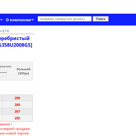
О компании
 8 Гб
серебристый
G358U2008GS]
ажения:
большой
(300px)
290
280
267
255
мание !
оследней продажи.
нии новой партии