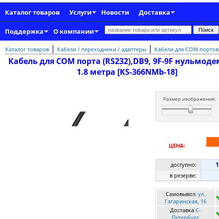
Каталог товаров
Услуги
Новости
Доставка
Поддержка
О компании
|
|
Каталог товаров
Кабели / переходники / адаптеры
Кабели для COM портов
Кабель для COM порта (RS232),DB9, 9F-9F нульмод
1.8 метра [KS-366NMb-18]
Размер изображения:
ЦЕНА:
1
доступно:
в резерве:
Самовывоз:
ул.
Гагаринская, 16
Доставка
C-
Петербург