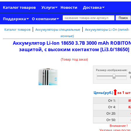
Каталог товаров
Услуги
Новости
Доставка
Поддержка
О компании
|
|
Каталог товаров
Аккумуляторы специальные
Аккумуляторы Li-On (литий-
ионные)
Аккумулятор Li-Ion 18650 3.7В 3000 mAh ROBITON
защитой, с высоким контактом [Li3.0/18650]
(Товар под заказ)
Размер изображения:
б
Цены(руб.)
за 1 шт
От 1:
8
От 4:
8
От 20:
От 50:
Внимание !
Указана цена после