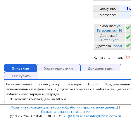
1 
доступно:
в резерве:
Самовывоз:
ул.
Гагаринская, 16
Доставка
C-
Петербург
Доставка
Россия
Купить:
шт.
Описание
Характеристики
Документация
Как купить
Литий-ионный аккумулятор размера 18650. Предназначе
использования в фонарях и других устройствах. Снабжен защитой п
избыточного заряда и разряда.
''Высокий'' контакт, длина 68 мм
Политика конфиденциальности (обработки персональных данных)
|
Пользовательское соглашение
(c)1998 - 2026 г. "ТРАНСЭЛЕКТРО"
info@transelectro.ru
тел.(812) 327-1220