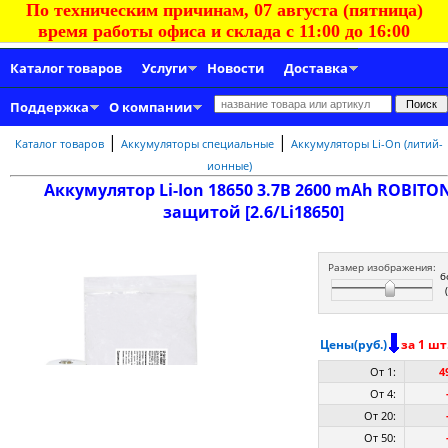
По техническим причинам, 07 августа (пятница)
время работы офиса и склада с 11:00 до 16:00
Каталог товаров
Услуги
Новости
Доставка
Поддержка
О компании
|
|
Каталог товаров
Аккумуляторы специальные
Аккумуляторы Li-On (литий-
ионные)
Аккумулятор Li-Ion 18650 3.7В 2600 mAh ROBITON
защитой [2.6/Li18650]
Размер изображения:
б
Цены(руб.)
за 1 шт
От 1:
4
От 4:
От 20:
От 50: