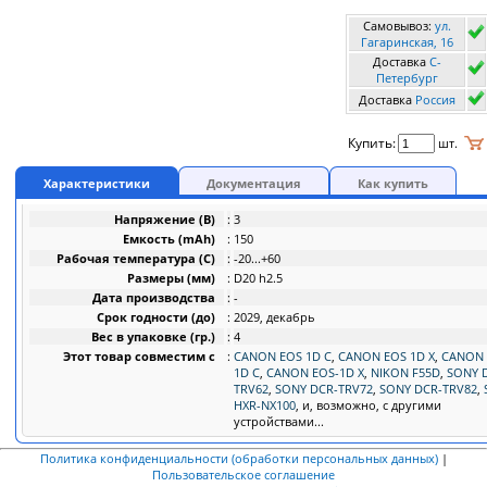
Самовывоз:
ул.
Гагаринская, 16
Доставка
C-
Петербург
Доставка
Россия
Купить:
шт.
Характеристики
Документация
Как купить
Напряжение (В)
:
3
Емкость (mAh)
:
150
Рабочая температура (C)
:
-20...+60
Размеры (мм)
:
D20 h2.5
Дата производства
:
-
Срок годности (до)
:
2029, декабрь
Вес в упаковке (гр.)
:
4
Этот товар совместим с
:
CANON EOS 1D C
,
CANON EOS 1D X
,
CANON 
1D C
,
CANON EOS-1D X
,
NIKON F55D
,
SONY 
TRV62
,
SONY DCR-TRV72
,
SONY DCR-TRV82
,
HXR-NX100
, и, возможно, с другими
устройствами...
Политика конфиденциальности (обработки персональных данных)
|
Пользовательское соглашение