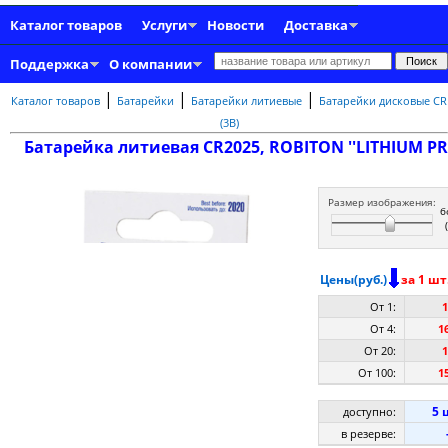
Каталог товаров
Услуги
Новости
Доставка
Поддержка
О компании
|
|
|
Каталог товаров
Батарейки
Батарейки литиевые
Батарейки дисковые CR
(3В)
Батарейка литиевая CR2025, ROBITON ''LITHIUM PRO
Размер изображения:
б
Цены(руб.)
за 1 шт
От 1:
1
От 4:
16
От 20:
1
От 100:
15
5 
доступно:
в резерве: