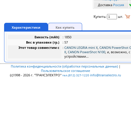
Доставка
Россия
Купить:
шт.
Характеристики
Как купить
Емкость (mAh)
:
1850
Вес в упаковке (гр.)
:
57
Этот товар совместим с
:
CANON LEGRIA mini X
,
CANON PowerShot G
II
,
CANON PowerShot N100
, и, возможно, 
устройствами...
Политика конфиденциальности (обработки персональных данных)
|
Пользовательское соглашение
(c)1998 - 2026 г. "ТРАНСЭЛЕКТРО"
info@transelectro.ru
тел.(812) 327-1220