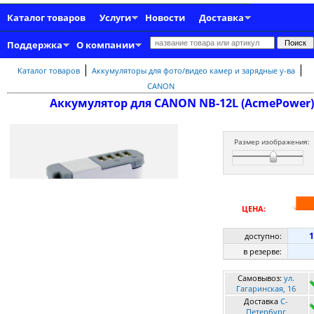
Каталог товаров
Услуги
Новости
Доставка
Поддержка
О компании
|
|
Каталог товаров
Аккумуляторы для фото/видео камер и зарядные у-ва
CANON
Аккумулятор для CANON NB-12L (AcmePower)
Размер изображения:
ЦЕНА:
1
доступно:
в резерве:
Самовывоз:
ул.
Гагаринская, 16
Доставка
C-
Петербург