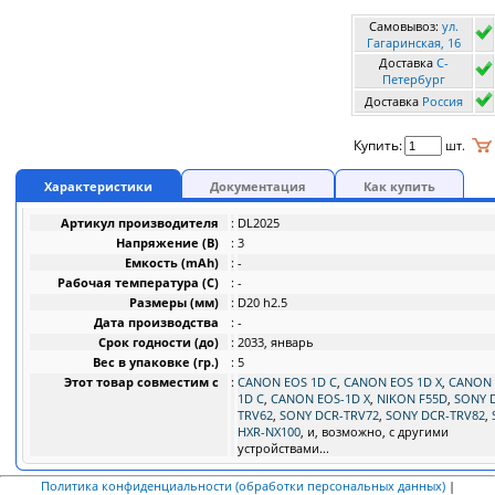
Самовывоз:
ул.
Гагаринская, 16
Доставка
C-
Петербург
Доставка
Россия
Купить:
шт.
Характеристики
Документация
Как купить
Артикул производителя
:
DL2025
Напряжение (В)
:
3
Емкость (mAh)
:
-
Рабочая температура (C)
:
-
Размеры (мм)
:
D20 h2.5
Дата производства
:
-
Срок годности (до)
:
2033, январь
Вес в упаковке (гр.)
:
5
Этот товар совместим с
:
CANON EOS 1D C
,
CANON EOS 1D X
,
CANON 
1D C
,
CANON EOS-1D X
,
NIKON F55D
,
SONY 
TRV62
,
SONY DCR-TRV72
,
SONY DCR-TRV82
,
HXR-NX100
, и, возможно, с другими
устройствами...
Политика конфиденциальности (обработки персональных данных)
|