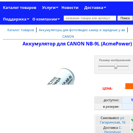
Каталог товаров
Услуги
Новости
Доставка
Поддержка
О компании
|
|
Каталог товаров
Аккумуляторы для фото/видео камер и зарядные у-ва
CANON
Аккумулятор для CANON NB-9L (AcmePower)
Размер изображения:
ЦЕНА:
1
доступно:
в резерве:
Самовывоз:
ул.
Гагаринская, 16
Доставка
C-
Петербург