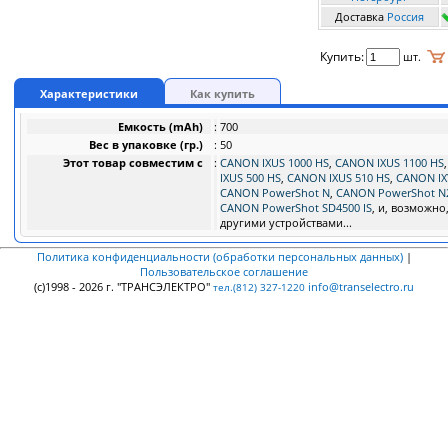
Доставка
Россия
Купить:
шт.
Характеристики
Как купить
Емкость (mAh)
:
700
Вес в упаковке (гр.)
:
50
Этот товар совместим с
:
CANON IXUS 1000 HS
,
CANON IXUS 1100 HS
IXUS 500 HS
,
CANON IXUS 510 HS
,
CANON IX
CANON PowerShot N
,
CANON PowerShot N
CANON PowerShot SD4500 IS
, и, возможно,
другими устройствами...
Политика конфиденциальности (обработки персональных данных)
|
Пользовательское соглашение
(c)1998 - 2026 г. "ТРАНСЭЛЕКТРО"
info@transelectro.ru
тел.(812) 327-1220